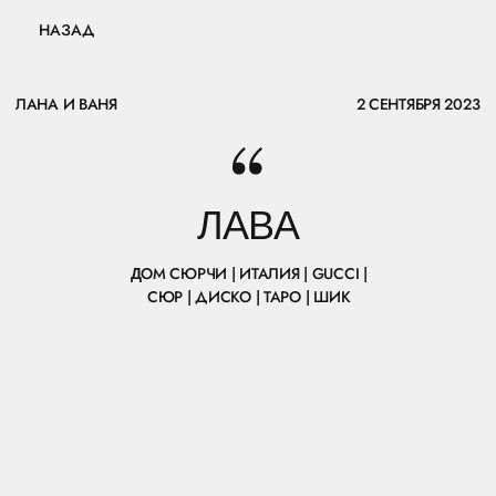
НАЗАД
ЛАНА И ВАНЯ
2 СЕНТЯБРЯ 2023
ЛАВА
ОМ СЮРЧИ | ИТАЛИЯ | GUCCI |
Д
СЮР | ДИСКО | ТАРО | ШИК