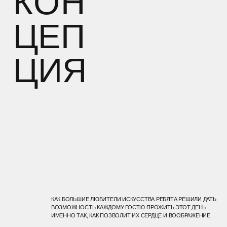
АК БОЛЬШИЕ ЛЮБИТЕЛИ ИСКУССТВА РЕБЯТА РЕШИЛИ ДАТЬ
ВОЗМОЖНОСТЬ КАЖДОМУ ГОСТЮ ПРОЖИТЬ ЭТОТ ДЕНЬ
МЕННО ТАК, КАК ПОЗВОЛИТ ИХ СЕРДЦЕ И ВООБРАЖЕНИЕ.
СЕ СОБЫТИЕ БЫЛО ПОДЕЛЕНО НА 3 ЧАСТИ.
( СНЫ О ЛЮБВИ )