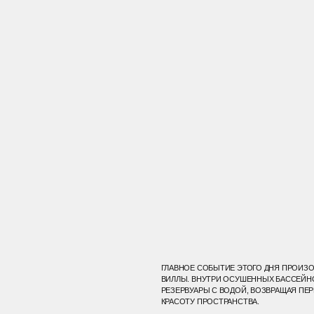
ГЛАВНОЕ СОБЫТИЕ ЭТОГО ДНЯ ПРОИЗОШЛО НА ФОНЕ
ВИЛЛЫ. ВНУТРИ ОСУШЕННЫХ БАССЕЙНОВ МЫ ВОЗВЕЛИ
РЕЗЕРВУАРЫ С ВОДОЙ, ВОЗВРАЩАЯ ПЕРВОНАЧАЛЬНУЮ
КРАСОТУ ПРОСТРАНСТВА.
ФЛОРИСТИКА И АРХИТЕКТУРНЫЕ ОБЪЕКТЫ
ИТАЛЬЯНСКИХ СООРУЖЕНИЙ В АСКЕТИЧНОЙ
ХУДОЖЕСТВЕННОЙ ИНТЕРПРЕТАЦИИ ДОПОЛНИЛИ
ДЕКОР В ЭТОЙ ЗОНЕ.
О
П