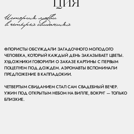
НАМ ХОТЕЛОСЬ СОХРАНИТЬ ВЫСОКИЙ СТИЛЬ, КОТОРЫЙ
ДИКТУЕТ ПЛОЩАДКА VILLA MICHETTI, НО ПРИ ЭТОМ
НЕ СДЕЛАТЬ МЕРОПРИЯТИЕ СЛИШКОМ ЧОПОРНЫМ,
И ОТДАТЬ ДАНЬ МОДЕ.
ПОЭТОМУ ПРЕДЛОЖИЛИ ГОСТЯМ В КАЧЕСТВЕ ДРЕСС-КОДА
ПОЛНОСТЬЮ ЧЁРНЫЙ С АКЦЕНТОМ НА ВЕЧЕРНИЕ
И ТОРЖЕСТВЕННЫЕ НАРЯДЫ, А ДЛЯ ПРАЗДНОВАНИЯ ВИЛЛА
СТАЛА ГЛАВНОЙ ДЕКОРАЦИЕЙ.
ПОЛНОСТЬЮ ЧЁРНЫЙ, БЕЗ КОМПРОМИССОВ. БЕЛЫЙ ЦВЕТ —
ТОЛЬКО ДЛЯ ЖЕНИХА И НЕВЕСТЫ. ЭТО НЕ ПРОСТО КРАСИВО,
ЭТО БЕСКОМПРОМИССНО СТИЛЬНО.