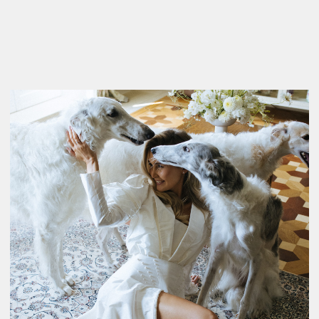
СЦЕНАРИЙ ВЕЧЕРА БЫЛ ВЫСТРОЕН ВОКРУГ ЭТОЙ ЦИФРЫ:
ИСТОРИЯ ПЕРВЫХ ТРЕХ СВИДАНИЙ, РАССКАЗАННАЯ
АРТИСТАМИ В ЛЕГКОЙ МАНЕРЕ.
КОН
ЦЕП
ЦИЯ
ФЛОРИСТЫ ОБСУЖДАЛИ ЗАГАДОЧНОГО МОЛОДОГО
ЧЕЛОВЕКА, КОТОРЫЙ КАЖДЫЙ ДЕНЬ ЗАКАЗЫВАЕТ ЦВЕТЫ.
ХУДОЖНИКИ ГОВОРИЛИ О ЗАКАЗЕ КАРТИНЫ С ПЕРВЫМ
ПОЦЕЛУЕМ ПОД ДОЖДЕМ. АЭРОНАВТЫ ВСПОМИНАЛИ
ПРЕДЛОЖЕНИЕ В КАППАДОКИИ.