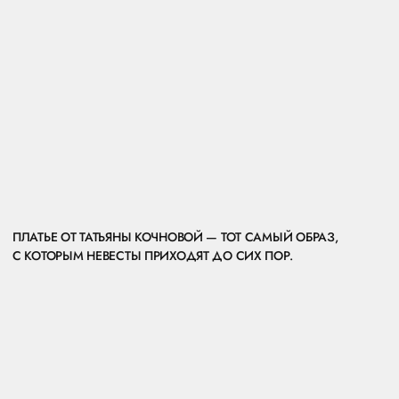
КЛАССИКА — ЭТО СТИЛЬ, КОТОРЫЙ ВОПЛОЩАЕТ
ГАРМОНИЮ, ЭЛЕГАНТНОСТЬ И СОВЕРШЕНСТВО.
В ОСНОВЕ КЛАССИКИ ЛЕЖАТ ТРАДИЦИИ, ПРОВЕРЕННЫЕ
ВРЕМЕНЕМ, БАЛАНС ПРОПОРЦИЙ И СТРЕМЛЕНИЕ
К УТОНЧЕННОЙ ЭСТЕТИКЕ.
КЛАССИКА — ЭТО ТО, ЧТО СТАНОВИТСЯ ЭТАЛОНОМ ДЛЯ
ПОСЛЕДУЮЩИХ ПОКОЛЕНИЙ. НЕСЛУЧАЙНО ЭТОТ ПРОЕКТ
ЗАНЯЛ В «СОХРАНЕНКАХ» НЕВЕСТ ПРОЧНОЕ МЕСТО.